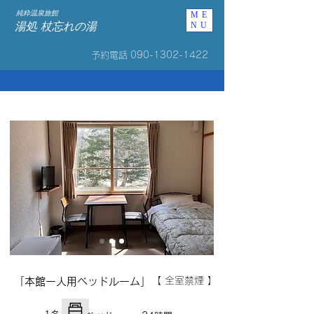
純粋温泉旅館
ME
湯処 杖忘れの湯
NU
予約電話
090-1302-1422
【 全室禁煙 】
「本館一人用ベッドルーム」